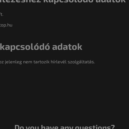
t.
top.hu
 kapcsolódó adatok
z jelenleg nem tartozik hírlevél szolgáltatás.
Do you have any questions?